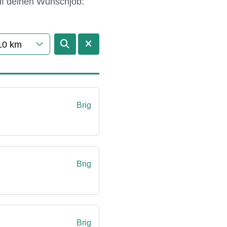
auf deinen Wunschjob:
10 km
Brig
Brig
Brig