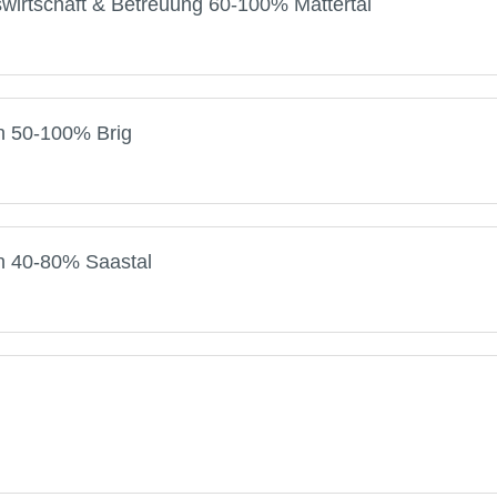
swirtschaft & Betreuung 60-100% Mattertal
on 50-100% Brig
on 40-80% Saastal