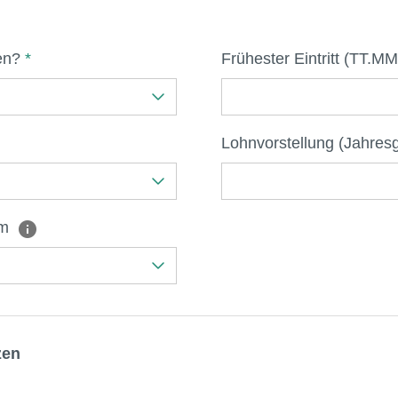
den?
*
Frühester Eintritt (TT.M
Lohnvorstellung (Jahres
um
zen