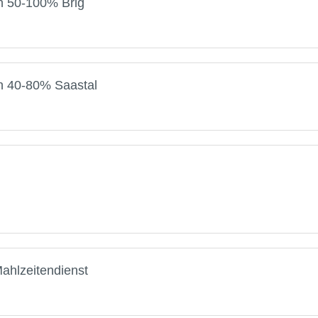
on 50-100% Brig
on 40-80% Saastal
Mahlzeitendienst