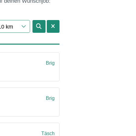
auf deinen Wunschjob:
10 km
Brig
Brig
Täsch